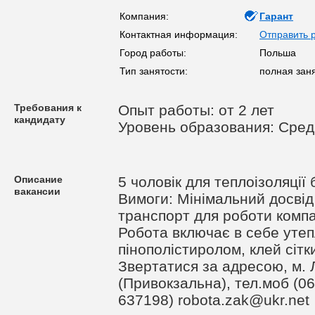
Компания:
Гарант
Контактная информация:
Отправить 
Город работы:
Польша
Тип занятости:
полная зан
Требования к
Опыт работы: от 2 лет
кандидату
Уровень образования: Сре
Описание
5 чоловік для теплоізоляції
вакансии
Вимоги: Мінімальний досвід 
транспорт для роботи комп
Робота включає в себе утеп
пінополістиролом, клей сітк
Звертатися за адресою, м. Л
(Привокзальна), тел.моб (06
637198)
robota.zak@ukr.net