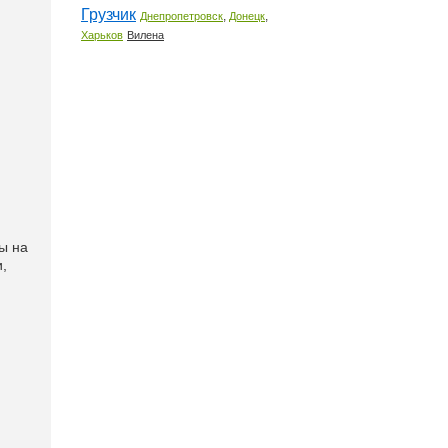
Грузчик
,
,
Днепропетровск
Донецк
Харьков
Вилена
ы на
,