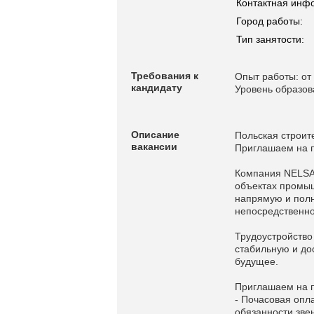
Контактная инф
Город работы:
Тип занятости:
Требования к
Опыт работы: от 
кандидату
Уровень образов
Описание
Польская строит
вакансии
Приглашаем на п
Компания NELSA
объектах промыш
напрямую и полн
непосредственно
Трудоустройство
стабильную и до
будущее.
Приглашаем на 
- Почасовая опла
обязанности звен