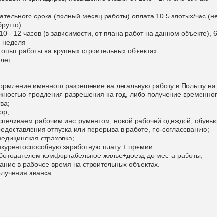
ательного срока (полный месяц работы) оплата 10.5 злотых/час (не
брутто)
10 - 12 часов (в зависимости, от плана работ на данном объекте), 6
я неделя
я опыт работы на крупных строительных объектах
 лет
ормление именного разрешение на легальную работу в Польшу на
ожностью продления разрешения на год, либо получение временно
ва;
ор;
спечиваем рабочим инструментом, новой рабочей одеждой, обувью
редоставления отпуска или перерыва в работе, по-согласованию;
медицинская страховка;
нкурентоспособную заработную плату + премии.
ботодателем комфортабельное жилье+доезд до места работы;
тание в рабочее время на строительных объектах.
олучения аванса.