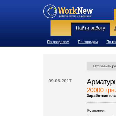
Найти работу
По разделам
По городам
По к
Отправить р
Арматурщ
09.06.2017
20000 грн
Заработная пла
Компания: