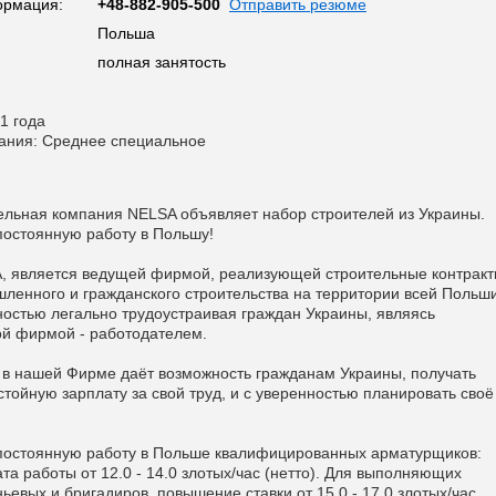
ормация:
+48-882-905-500
Отправить резюме
Польша
полная занятость
1 года
ания: Среднее специальное
ельная компания NELSA объявляет набор строителей из Украины.
остоянную работу в Польшу!
, является ведущей фирмой, реализующей строительные контракт
ленного и гражданского строительства на территории всей Польши
остью легально трудоустраивая граждан Украины, являясь
й фирмой - работодателем.
 в нашей Фирме даёт возможность гражданам Украины, получать
стойную зарплату за свой труд, и с уверенностью планировать своё
постоянную работу в Польше квалифицированных арматурщиков:
та работы от 12.0 - 14.0 злотых/час (нетто). Для выполняющих
ьевых и бригадиров, повышение ставки от 15.0 - 17.0 злотых/час