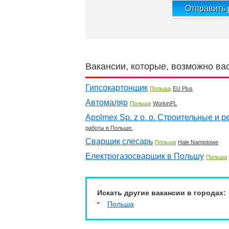
Отправить
Вакансии, которые, возможно ва
Гипсокартонщик
Польша
EU Plus
Автомаляр
Польша
WorkinPL
Apolmex Sp. z o. o. Строительные и
работы в Польше.
Сварщик слесарь
Польша
Hale Namiotowe
Електрогазосварщик в Польшу
Польша
Искать другие вакансии в городах:
Польша