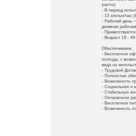
(нетто)
- В период испыт
- 13 злотых/час (
- Рабочий день ~
дневная рабоча
- Приветствуетс
- Возраст 19 - 49
Обеспечиваем:
- Бесплатное оф
полгода, с возм
вида на жительст
- Трудовой Догов
- Полностью обе
- Возможность п
- Социальная и 
- Стабильную ко
- Оплаченное ра
- Бесплатное пи
- Возможность п