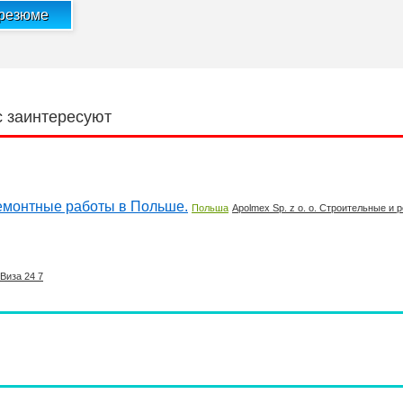
 резюме
с заинтересуют
 ремонтные работы в Польше.
Польша
Apolmex Sp. z o. o. Строительные и
Виза 24 7