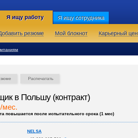
Я ищу работу
Я ищу сотрудника
Добавить резюме
Мой блокнот
Карьерный цен
омпаниям
езюме
Распечатать
ик в Польшу (контракт)
./мес.
та повышается после испытательного срока (1 мес)
NELSA