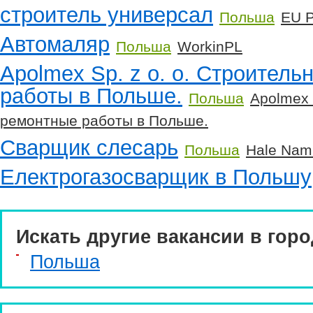
строитель универсал
Польша
EU P
Автомаляр
Польша
WorkinPL
Apolmex Sp. z o. o. Строител
работы в Польше.
Польша
Apolmex 
ремонтные работы в Польше.
Сварщик слесарь
Польша
Hale Nam
Електрогазосварщик в Польшу
Искать другие вакансии в горо
Польша