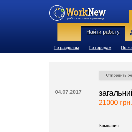
Найти работу
По разделам
По городам
По к
Отправить р
загальни
04.07.2017
21000 грн
Компания: