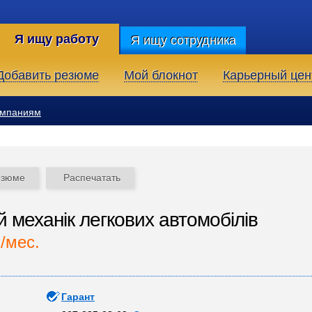
Я ищу работу
Я ищу сотрудника
Добавить резюме
Мой блокнот
Карьерный цен
омпаниям
езюме
Распечатать
й механік легкових автомобілів
./мес.
Гарант