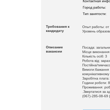
Контактная инф
Город работы:
Тип занятости:
Требования к
Опыт работы: от 
кандидату
Уровень образов
Описание
Посада: загальни
вакансии
Місце виконання 
Кількість осіб: 3
Робота від: зараз
Постійна/тимчасо
Вимоги:бажання д
комунікативному 
Заробітна плата:
Години роботи: 8
Проживання: роб
.Звертатися за а
(067)-285-08-69 