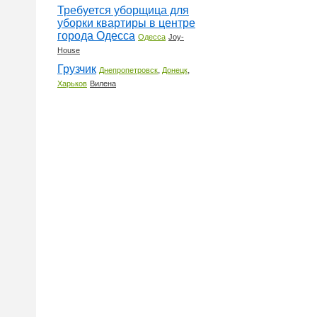
Требуется уборщица для
уборки квартиры в центре
города Одесса
Одесса
Joy-
House
Грузчик
,
,
Днепропетровск
Донецк
Харьков
Вилена