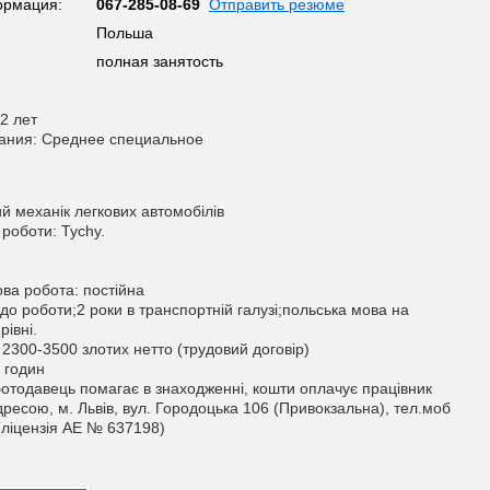
ормация:
067-285-08-69
Отправить резюме
Польша
полная занятость
2 лет
ания: Среднее специальное
й механік легкових автомобілів
роботи: Tychy.
ва робота: постійна
о роботи;2 роки в транспортній галузі;польська мова на
рівні.
 2300-3500 злотих нетто (трудовий договір)
 годин
отодавець помагає в знаходженні, кошти оплачує працівник
дресою, м. Львів, вул. Городоцька 106 (Привокзальна), тел.моб
(ліцензія АЕ № 637198)