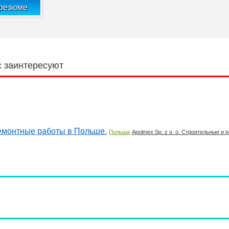
 резюме
с заинтересуют
 ремонтные работы в Польше.
Польша
Apolmex Sp. z o. o. Строительные и