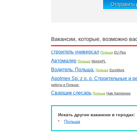
Отправить
Вакансии, которые, возможно ва
строитель универсал
Польша
EU Plus
Автомаляр
Польша
WorkinPL
Водитель. Польша.
Польша
EuroWork
Apolmex Sp. z o. o. Строительные и
работы в Польше.
Сварщик слесарь
Польша
Hale Namiotowe
Искать другие вакансии в городах:
Польша