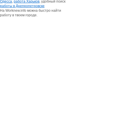
Одесса
,
работа Харьков
, удобный поиск
работы в Днепропетровске
На Worknew.info можна быстро найти
работу в твоем городе.