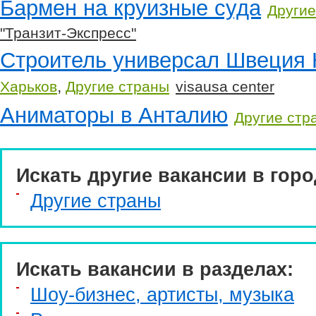
Бармен на круизные суда
Другие
"Транзит-Экспресс"
Строитель универсал Швеция 
,
Харьков
Другие страны
visausa center
Аниматоры в Анталию
Другие стр
Искать другие вакансии в горо
Другие страны
Искать вакансии в разделах:
Шоу-бизнес, артисты, музыка