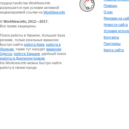
трудоустройства WorkNew.info
Помощь
разрешается при условии активной
О нас
индексируемой ссылки на
WorkNew.info
Реклама на са
© WorkNew.info, 2012—2017.
Новости сайта
Все права защищены.
Условия испол
Поиск работы в Украине, большая база
Контакты
резюме, только реальные вакансии.
Партнеры
Быстро найти
работа Киев
,
работа в
Донецке
, также тут находят
вакансии
Карта сайта
Одесса
,
работа Харьков
, удобный поиск
работы в Днепропетровске
На Worknew.info можна быстро найти
работу в твоем городе.