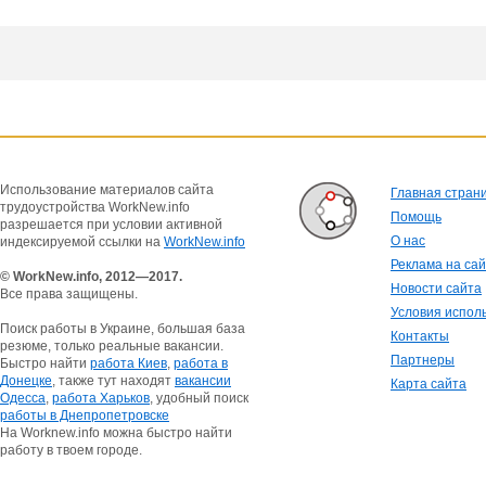
Использование материалов сайта
Главная стран
трудоустройства WorkNew.info
Помощь
разрешается при условии активной
О нас
индексируемой ссылки на
WorkNew.info
Реклама на са
© WorkNew.info, 2012—2017.
Новости сайта
Все права защищены.
Условия испол
Поиск работы в Украине, большая база
Контакты
резюме, только реальные вакансии.
Партнеры
Быстро найти
работа Киев
,
работа в
Донецке
, также тут находят
вакансии
Карта сайта
Одесса
,
работа Харьков
, удобный поиск
работы в Днепропетровске
На Worknew.info можна быстро найти
работу в твоем городе.