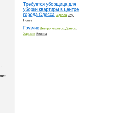
Требуется уборщица для
уборки квартиры в центре
города Одесса
Одесса
Joy-
House
Грузчик
,
,
Днепропетровск
Донецк
Харьков
Вилена
.
Юлия