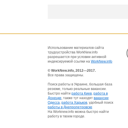
Использование материалов сайта
трудоустройства WorkNew.info
разрешается при условии активной
индексируемой ссылки на
WorkNew.info
© WorkNew.info, 2012—2017.
Все права защищены.
Поиск работы в Украине, большая база
резюме, только реальные вакансии.
Быстро найти
работа Киев
,
работа в
Донецке
, также тут находят
вакансии
Одесса
,
работа Харьков
, удобный поиск
работы в Днепропетровске
На Worknew.info можна быстро найти
работу в твоем городе.