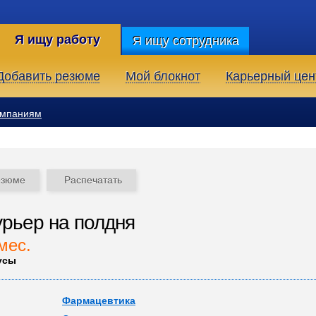
Я ищу работу
Я ищу сотрудника
Добавить резюме
Мой блокнот
Карьерный цен
омпаниям
езюме
Распечатать
рьер на полдня
мес.
усы
Фармацевтика