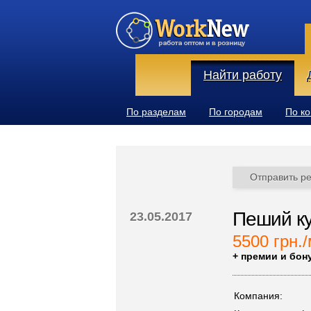
Найти работу
По разделам
По городам
По к
Отправить р
Пеший ку
23.05.2017
5500 грн./
+ премии и бон
Компания: