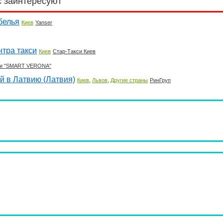
с заинтересуют
белья
Киев
Yanser
нтра такси
Киев
Стар-Такси Киев
ки "SMART VERONA"
й в Латвию (Латвия)
,
,
Киев
Львов
Другие страны
РинГруп