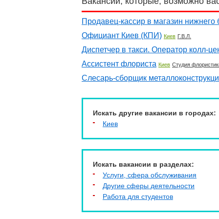
Вакансии, которые, возможно ва
Продавец-кассир в магазин нижнего 
Официант Киев (КПИ)
Киев
Г.В.Л.
Диспетчер в такси. Оператор колл-це
Ассистент флориста
Киев
Студия флористи
Слесарь-сборщик металлоконструкци
Искать другие вакансии в городах:
Киев
Искать вакансии в разделах:
Услуги, cфера обслуживания
Другие сферы деятельности
Работа для студентов