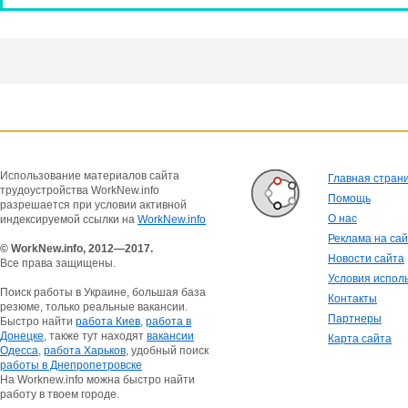
Использование материалов сайта
Главная стран
трудоустройства WorkNew.info
Помощь
разрешается при условии активной
О нас
индексируемой ссылки на
WorkNew.info
Реклама на са
© WorkNew.info, 2012—2017.
Новости сайта
Все права защищены.
Условия испол
Поиск работы в Украине, большая база
Контакты
резюме, только реальные вакансии.
Партнеры
Быстро найти
работа Киев
,
работа в
Донецке
, также тут находят
вакансии
Карта сайта
Одесса
,
работа Харьков
, удобный поиск
работы в Днепропетровске
На Worknew.info можна быстро найти
работу в твоем городе.