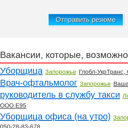
Отправить резюме
Вакансии, которые, возможно
Уборщица
Запорожье
Глобл-УкрТранс,
Врач-офтальмолог
Запорожье
Ваша
руководитель в службу такси
Л
ООО Е95
Уборщица офиса (на утро)
Запо
050-28-83-678