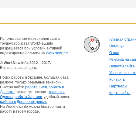
Использование материалов сайта
Главная стран
трудоустройства WorkNew.info
Помощь
разрешается при условии активной
О нас
индексируемой ссылки на
WorkNew.info
Реклама на са
© WorkNew.info, 2012—2017.
Новости сайта
Все права защищены.
Условия испол
Поиск работы в Украине, большая база
Контакты
резюме, только реальные вакансии.
Партнеры
Быстро найти
работа Киев
,
работа в
Донецке
, также тут находят
вакансии
Карта сайта
Одесса
,
работа Харьков
, удобный поиск
работы в Днепропетровске
На Worknew.info можна быстро найти
работу в твоем городе.