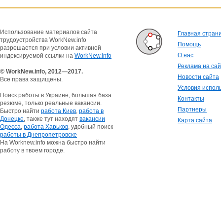
Использование материалов сайта
Главная стран
трудоустройства WorkNew.info
Помощь
разрешается при условии активной
О нас
индексируемой ссылки на
WorkNew.info
Реклама на са
© WorkNew.info, 2012—2017.
Новости сайта
Все права защищены.
Условия испол
Поиск работы в Украине, большая база
Контакты
резюме, только реальные вакансии.
Партнеры
Быстро найти
работа Киев
,
работа в
Донецке
, также тут находят
вакансии
Карта сайта
Одесса
,
работа Харьков
, удобный поиск
работы в Днепропетровске
На Worknew.info можна быстро найти
работу в твоем городе.