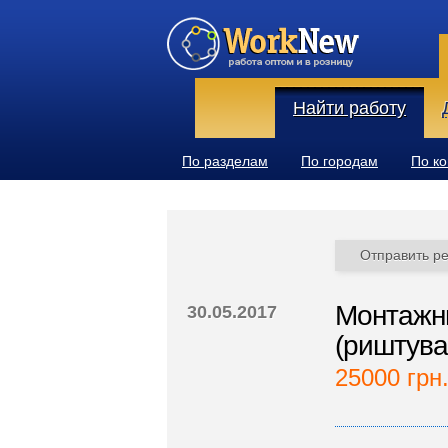
Найти работу
По разделам
По городам
По к
Отправить р
Монтажни
30.05.2017
(риштува
25000 грн