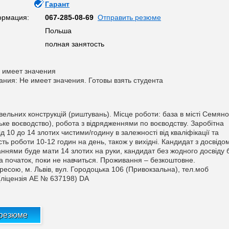
Гарант
ормация:
067-285-08-69
Отправить резюме
Польша
полная занятость
 имеет значения
ания: Не имеет значения. Готовы взять студента
ельних конструкцій (риштувань). Місце роботи: база в місті Семяно
ьке воєводство), робота з відрядженнями по воєводству. Заробітна
д 10 до 14 злотих чистими/годину в залежності від кваліфікації та
сть роботи 10-12 годин на день, також у вихідні. Кандидат з досвідо
ннями буде мати 14 злотих на руки, кандидат без жодного досвіду 
а початок, поки не навчиться. Проживання – безкоштовне.
ресою, м. Львів, вул. Городоцька 106 (Привокзальна), тел.моб
(ліцензія АЕ № 637198) DA
 резюме