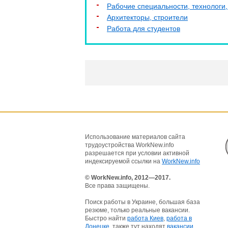
Рабочие специальности, технологи,
Архитекторы, строители
Работа для студентов
Использование материалов сайта
трудоустройства WorkNew.info
разрешается при условии активной
индексируемой ссылки на
WorkNew.info
© WorkNew.info, 2012—2017.
Все права защищены.
Поиск работы в Украине, большая база
резюме, только реальные вакансии.
Быстро найти
работа Киев
,
работа в
Донецке
, также тут находят
вакансии