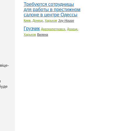
Требуются сотрудницы
для работы в престижном
салоне в центре Одессы
,
,
Киев
Донецк
Харьков
Joy-House
Грузчик
,
,
Днепропетровск
Донецк
Харьков
Вилена
віце-
м
буде