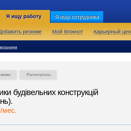
Я ищу работу
Я ищу сотрудника
Добавить резюме
Мой блокнот
Карьерный цен
омпаниям
езюме
Распечатать
ки будівельних конструкцій
нь).
./мес.