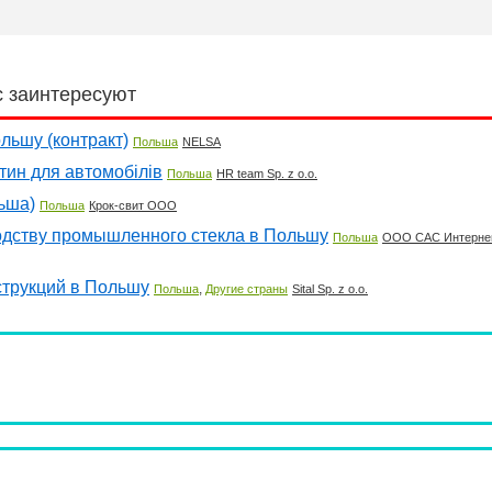
с заинтересуют
льшу (контракт)
Польша
NELSA
тин для автомобілів
Польша
HR team Sp. z o.o.
ьша)
Польша
Крок-свит ООО
одству промышленного стекла в Польшу
Польша
ООО САС Интерне
трукций в Польшу
,
Польша
Другие страны
Sital Sp. z o.o.