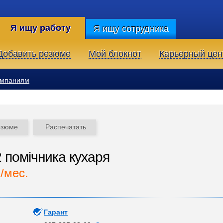
Я ищу работу
Я ищу сотрудника
Добавить резюме
Мой блокнот
Карьерный цен
омпаниям
езюме
Распечатать
2 помічника кухаря
./мес.
Гарант