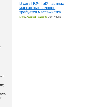
В сеть НОЧНЫХ частных
массажных салонов
требуется массажистка
,
,
Киев
Харьков
Одесса
Joy-House
а
м с
ти;
ром;
;