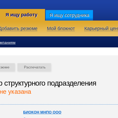
Я ищу работу
Я ищу сотрудника
Добавить резюме
Мой блокнот
Карьерный цен
омпаниям
езюме
Распечатать
р структурного подразделения
не указана
БИОКОН МНПО ООО