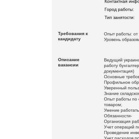
Контактная инф
Город работы:
Тип занятости:
Требования к
Опыт работы: от 
кандидату
Уровень образов
Описание
Ведущий украин
вакансии
работу бухгалте
документация)
Основные требо
Профильное обр
Уверенный польз
Знание складско
Опыт работы по 
товаром;
Умение работать
Обязанности-
Организация раб
Учет операций п
Проведение инв
Учет расходов п