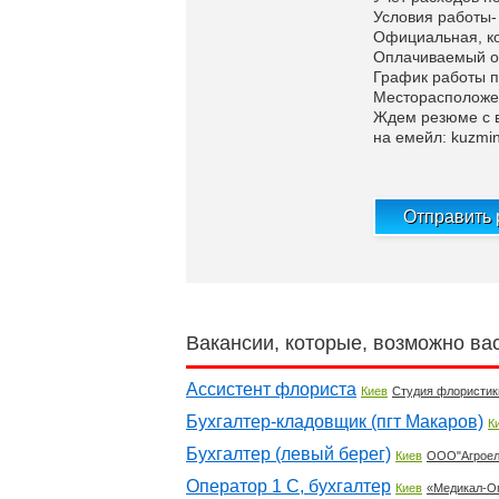
Условия работы-
Официальная, ко
Оплачиваемый от
График работы пн
Месторасположени
Ждем резюме с 
на емейл:
kuzmi
Отправить
Вакансии, которые, возможно ва
Ассистент флориста
Киев
Студия флористи
Бухгалтер-кладовщик (пгт Макаров)
К
Бухгалтер (левый берег)
Киев
ООО"Агроел
Оператор 1 С, бухгалтер
Киев
«Медикал-Оп