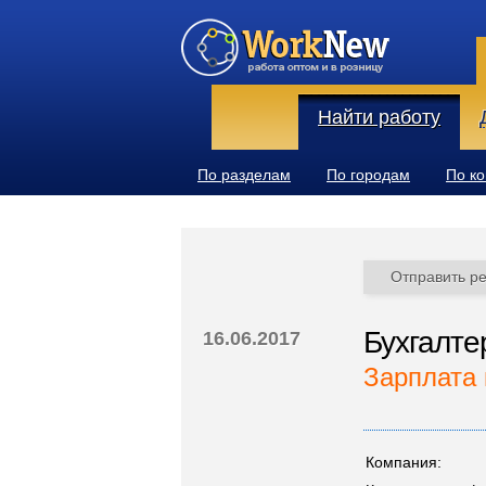
Найти работу
По разделам
По городам
По к
Отправить р
Бухгалте
16.06.2017
Зарплата 
Компания: