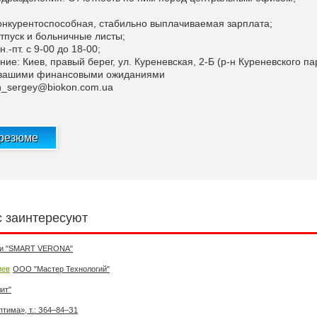
нкурентоспособная, стабильно выплачиваемая зарплата;
пуск и больничные листы;
.-пт. с 9-00 до 18-00;
е: Киев, правый берег, ул. Куреневская, 2-Б (р-н Куреневского па
вашими финансовыми ожиданиями
n_sergey@biokon.com.ua
 резюме
с заинтересуют
ки "SMART VERONA"
иев
ООО "Мастер Технологий"
ит"
тима», т.: З64–84–З1