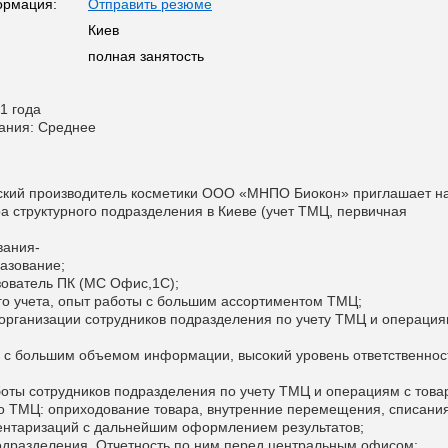
ормация:
Отправить резюме
Киев
полная занятость
1 года
ания: Среднее
ский производитель косметики ООО «МНПО Биокон» приглашает н
ра структурного подразделения в Киеве (учет ТМЦ, первичная
вания-
азование;
ователь ПК (МС Офис,1С);
го учета, опыт работы с большим ассортиментом ТМЦ;
организации сотрудников подразделения по учету ТМЦ и операция
 с большим объемом информации, высокий уровень ответственнос
оты сотрудников подразделения по учету ТМЦ и операциям с това
о ТМЦ: оприходование товара, внутренние перемещения, списания
ентаризаций с дальнейшим оформлением результатов;
одразделения. Отчетность по ним перед центральным офисом;