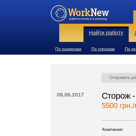
Найти работу
По разделам
По городам
По к
Отправить р
Сторож -
08.06.2017
5500 грн./
Компания: