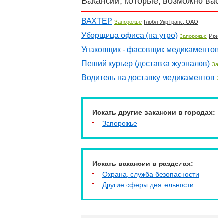
Вакансии, которые, возможно ва
ВАХТЕР
Запорожье
Глобл-УкрТранс, ОАО
Уборщица офиса (на утро)
Запорожье
Ири
Упаковщик - фасовщик медикаменто
Пеший курьер (доставка журналов)
За
Водитель на доставку медикаментов
Искать другие вакансии в городах:
Запорожье
Искать вакансии в разделах:
Охрана, служба безопасности
Другие сферы деятельности