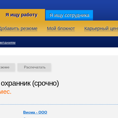
Я ищу работу
Я ищу сотрудника
Добавить резюме
Мой блокнот
Карьерный цен
омпаниям
езюме
Распечатать
 охранник (срочно)
мес.
Висма - ООО