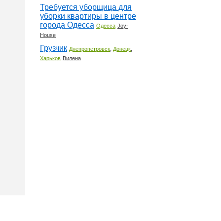
Требуется уборщица для
уборки квартиры в центре
города Одесса
Одесса
Joy-
House
Грузчик
,
,
Днепропетровск
Донецк
Харьков
Вилена