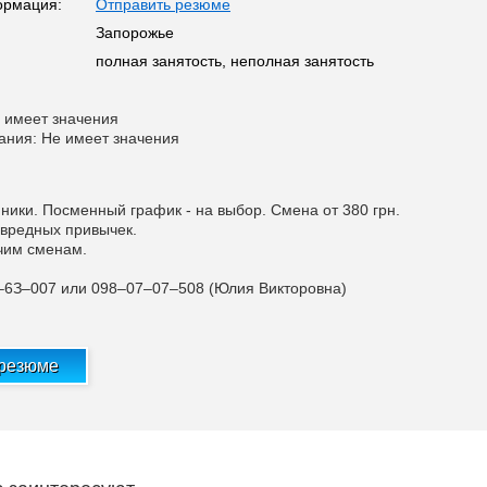
ормация:
Отправить резюме
Запорожье
полная занятость, неполная занятость
 имеет значения
ания: Не имеет значения
ники. Посменный график - на выбор. Смена от 380 грн.
 вредных привычек.
чим сменам.
–6З–007 или 098–07–07–508 (Юлия Викторовна)
 резюме