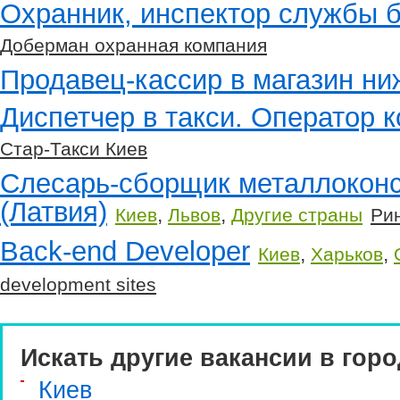
Охранник, инспектор службы 
Доберман охранная компания
Продавец-кассир в магазин ни
Диспетчер в такси. Оператор к
Стар-Такси Киев
Слесарь-сборщик металлоконс
(Латвия)
,
,
Киев
Львов
Другие страны
Ри
Back-end Developer
,
,
Киев
Харьков
development sites
Искать другие вакансии в горо
Киев