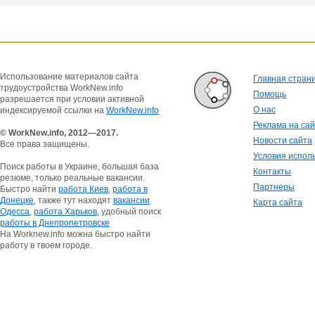
Использование материалов сайта
Главная стран
трудоустройства WorkNew.info
Помощь
разрешается при условии активной
О нас
индексируемой ссылки на
WorkNew.info
Реклама на са
© WorkNew.info, 2012—2017.
Новости сайта
Все права защищены.
Условия испол
Поиск работы в Украине, большая база
Контакты
резюме, только реальные вакансии.
Партнеры
Быстро найти
работа Киев
,
работа в
Донецке
, также тут находят
вакансии
Карта сайта
Одесса
,
работа Харьков
, удобный поиск
работы в Днепропетровске
На Worknew.info можна быстро найти
работу в твоем городе.