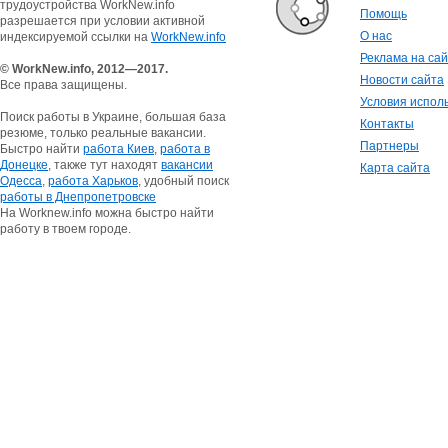
трудоустройства WorkNew.info
Помощь
разрешается при условии активной
О нас
индексируемой ссылки на
WorkNew.info
Реклама на са
© WorkNew.info, 2012—2017.
Новости сайта
Все права защищены.
Условия испол
Поиск работы в Украине, большая база
Контакты
резюме, только реальные вакансии.
Партнеры
Быстро найти
работа Киев
,
работа в
Донецке
, также тут находят
вакансии
Карта сайта
Одесса
,
работа Харьков
, удобный поиск
работы в Днепропетровске
На Worknew.info можна быстро найти
работу в твоем городе.