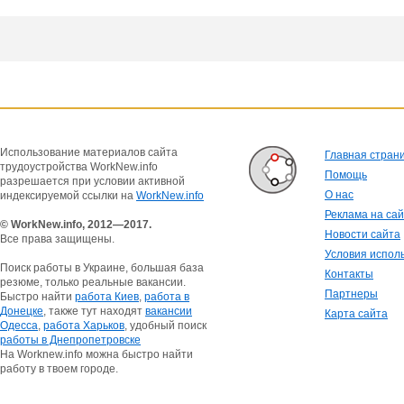
Использование материалов сайта
Главная стран
трудоустройства WorkNew.info
Помощь
разрешается при условии активной
О нас
индексируемой ссылки на
WorkNew.info
Реклама на са
© WorkNew.info, 2012—2017.
Новости сайта
Все права защищены.
Условия испол
Поиск работы в Украине, большая база
Контакты
резюме, только реальные вакансии.
Партнеры
Быстро найти
работа Киев
,
работа в
Донецке
, также тут находят
вакансии
Карта сайта
Одесса
,
работа Харьков
, удобный поиск
работы в Днепропетровске
На Worknew.info можна быстро найти
работу в твоем городе.