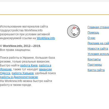
Использование материалов сайта
Главная стран
трудоустройства WorkNew.info
Помощь
разрешается при условии активной
О нас
индексируемой ссылки на
WorkNew.info
Реклама на са
© WorkNew.info, 2012—2019.
Новости сайта
Все права защищены.
Условия испол
Поиск работы в Украине, большая база
Контакты
резюме, только реальные вакансии.
Партнеры
Быстро найти
работа Киев
,
работа в
Донецке
, также тут находят
вакансии
Карта сайта
Одесса
,
работа Харьков
, удобный поиск
работы в Днепропетровске
На Worknew.info можна быстро найти
работу в твоем городе.