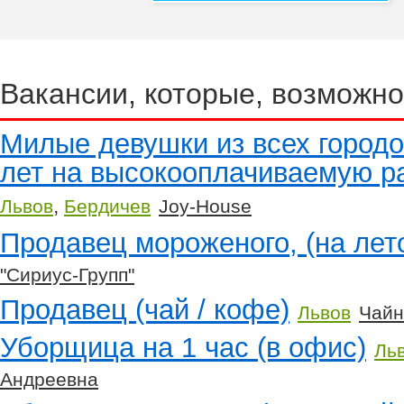
Вакансии, которые, возможно
Милые девушки из всех городо
лет на высокооплачиваемую р
,
Львов
Бердичев
Joy-House
Продавец мороженого, (на лето,
"Сириус-Групп"
Продавец (чай / кофе)
Львов
Чайн
Уборщица на 1 час (в офис)
Ль
Андреевна