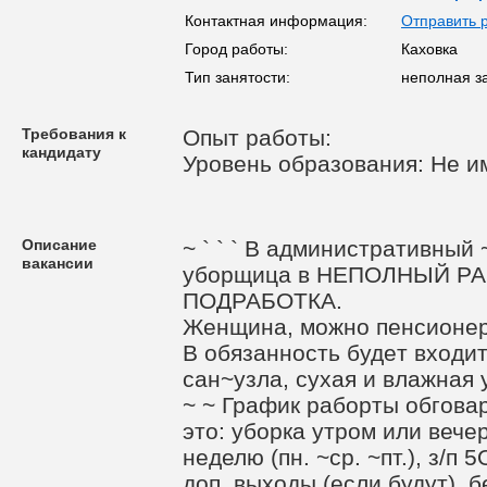
Контактная информация:
Отправить 
Город работы:
Каховка
Тип занятости:
неполная з
Требования к
Опыт работы:
кандидату
Уровень образования: Не и
Описание
~ ` ` ` B aдминистративны
вакансии
уборщица в НЕПОЛНЫЙ РА
ПОДРАБОТКА.
Женщинa, можно пенсионер
В обязанность будeт входит
сан~узла, сухая и влажная 
~ ~ График рабopты обгова
этo: уборка утpoм или вечер
неделю (пн. ~ср. ~пт.), з/п
доп. выходы (если будут),