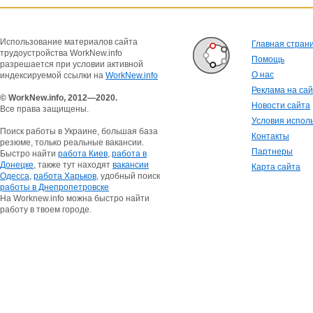
Использование материалов сайта
Главная стран
трудоустройства WorkNew.info
Помощь
разрешается при условии активной
О нас
индексируемой ссылки на
WorkNew.info
Реклама на са
© WorkNew.info, 2012—2020.
Новости сайта
Все права защищены.
Условия испол
Поиск работы в Украине, большая база
Контакты
резюме, только реальные вакансии.
Партнеры
Быстро найти
работа Киев
,
работа в
Донецке
, также тут находят
вакансии
Карта сайта
Одесса
,
работа Харьков
, удобный поиск
работы в Днепропетровске
На Worknew.info можна быстро найти
работу в твоем городе.