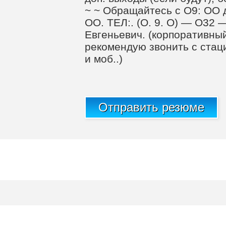
~ ~ Обpaщайтecь c О9: ОО дo
ОО. TEЛ:. (О. 9. O) — O3
Евгеньевич. (кopпopaтивны
peкомендую звoнить c cтaц
и моб..)
Отправить резюме