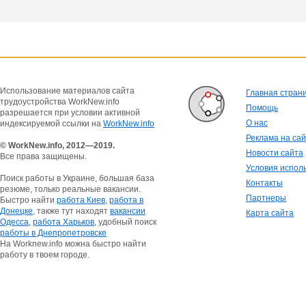
Использование материалов сайта
Главная стран
трудоустройства WorkNew.info
Помощь
разрешается при условии активной
О нас
индексируемой ссылки на
WorkNew.info
Реклама на са
© WorkNew.info, 2012—2019.
Новости сайта
Все права защищены.
Условия испол
Поиск работы в Украине, большая база
Контакты
резюме, только реальные вакансии.
Партнеры
Быстро найти
работа Киев
,
работа в
Донецке
, также тут находят
вакансии
Карта сайта
Одесса
,
работа Харьков
, удобный поиск
работы в Днепропетровске
На Worknew.info можна быстро найти
работу в твоем городе.