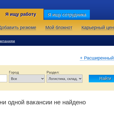
Я ищу работу
Я ищу сотрудника
Добавить резюме
Мой блокнот
Карьерный цен
омпаниям
+ Расширенный
Город
Раздел:
Найти
Образование:
Тип занятости:
Опыт работы:
ни одной вакансии не найдено