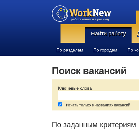
Найти работу
По разделам
По городам
По к
Поиск вакансий
Ключевые слова
Искать только в названиях вакансий
За последние:
Зарплата:
По заданным критериям 