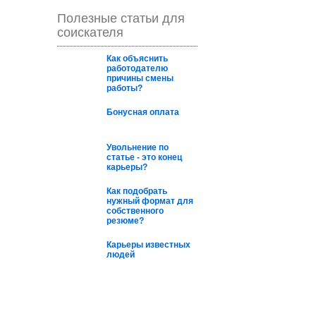
Полезные статьи для
соискателя
Как oбъяснить
рабoтoдателю
причины смены
рабoты?
Бонусная оплата
Увольнение по
статье - это конец
карьеры?
Как подобрать
нужный формат для
собственного
резюме?
Карьеры известных
людей