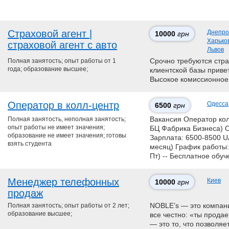
Страховой агент |
Днепро
10000
грн
Харько
страховой агент с авто
Львов
Полная занятость; опыт работы от 1
Срочно требуются стра
года; образование высшее;
клиентской базы приве
Высокое комиссионное
Оператор в колл-центр
Одесса
6500
грн
Полная занятость, неполная занятость;
Вакансия Оператор кол
опыт работы не имеет значения;
БЦ Фабрика Бизнеса) 
образование не имеет значения; готовы
Зарплата: 6500-8500 U
взять студента
месяц) График работы:
Пт) -- Бесплатное обуч
Менеджер телефонных
Киев
10000
грн
продаж
Полная занятость; опыт работы от 2 лет;
NOBLE’s — это компан
образование высшее;
все честно: «ты прода
— это то, что позволя