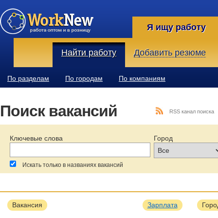
Я ищу работу
Найти работу
Добавить резюме
По разделам
По городам
По компаниям
Поиск вакансий
RSS канал поиска
Ключевые слова
Город
Искать только в названиях вакансий
За последние:
Зарплата:
Образование:
Вакансия
Зарплата
Горо