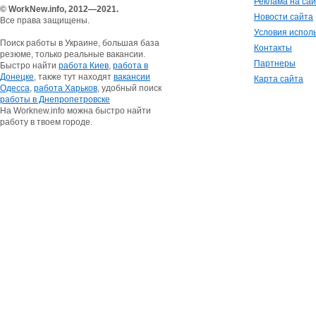
Реклама на са
© WorkNew.info, 2012—2021.
Новости сайта
Все права защищены.
Условия испол
Поиск работы в Украине, большая база
Контакты
резюме, только реальные вакансии.
Партнеры
Быстро найти
работа Киев
,
работа в
Донецке
, также тут находят
вакансии
Карта сайта
Одесса
,
работа Харьков
, удобный поиск
работы в Днепропетровске
На Worknew.info можна быстро найти
работу в твоем городе.