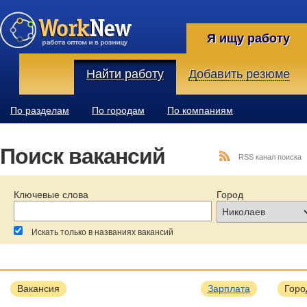
Я ищу работу
Найти работу
Добавить резюме
По разделам
По городам
По компаниям
Поиск вакансий
RSS канал поиска
Ключевые слова
Город
Искать только в названиях вакансий
За последние:
Зарплата:
Образование:
Вакансия
Зарплата
Горо