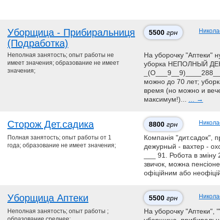
Уборщица - Прибиральниця
Никола
5500
грн
(Подработка)
Неполная занятость; опыт работы не
На уборочку "Аптеки" н
имеет значения; образование не имеет
уборка НЕПОЛНЫЙ ДЕНЬ
значения;
_(О___9__9)____288__
можно до 70 лет; уборка
время (но можно и веч
максимум!)...
... →
Сторож Дет.садика
Никола
8800
грн
Полная занятость; опыт работы от 1
Компанія "дит.садок", 
года; образование не имеет значения;
дежурный - вахтер - ох
___ 91. Робота в зміну 
звичок, можна пенсіоне
офіційним або неофіці
Уборщица Аптеки
Никола
5500
грн
Неполная занятость; опыт работы ;
На уборочку "Аптеки",
образование среднее;