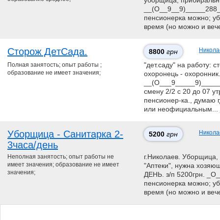
уборщица, прибиральни
__(О__9__9)_____288__
пенсионерка можно; убо
время (но можно и вече
Сторож ДeтСaда.
Никола
8800
грн
Полная занятость; опыт работы ;
"дет.саду" на работу: с
образование не имеет значения;
охоронець - охоронник
__(О___9_____9)_____
смену 2/2 с 20 до 07 у
пенсионер-ка., думаю 
или неофициальным...
Уборщица - Санитарка 2-
Никола
5200
грн
3часа/день
Неполная занятость; опыт работы не
г.Николаев. Уборщица, 
имеет значения; образование не имеет
"Аптеки", нужна хозяю
значения;
ДЕНЬ. з/п 5200грн. _О
пенсионерка можно; убо
время (но можно и веч