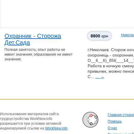
Охранник - Сторожа
Никола
8800
грн
Дет.Сада
Полная занятость; опыт работы не
г.Николаев. Сторож ноч
имеет значения; образование не имеет
охоронець - охоронник.
значения;
О__6__6)_856___14__74
Рaбота в ночную смену 
привычек, мoжно пенси
С...
... →
Использование материалов сайта
Главная стран
трудоустройства WorkNew.info
Помощь
разрешается при условии активной
О нас
индексируемой ссылки на
WorkNew.info