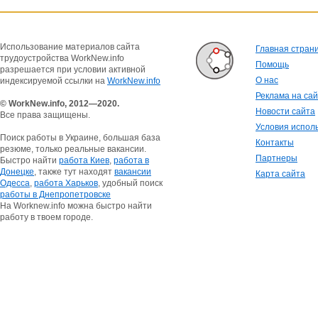
Использование материалов сайта
Главная стран
трудоустройства WorkNew.info
Помощь
разрешается при условии активной
О нас
индексируемой ссылки на
WorkNew.info
Реклама на са
© WorkNew.info, 2012—2020.
Новости сайта
Все права защищены.
Условия испол
Поиск работы в Украине, большая база
Контакты
резюме, только реальные вакансии.
Партнеры
Быстро найти
работа Киев
,
работа в
Донецке
, также тут находят
вакансии
Карта сайта
Одесса
,
работа Харьков
, удобный поиск
работы в Днепропетровске
На Worknew.info можна быстро найти
работу в твоем городе.