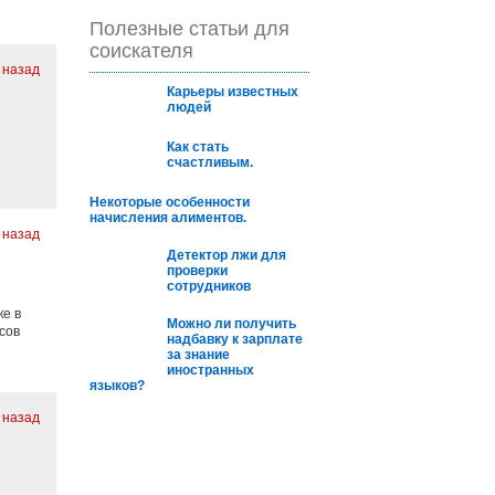
Полезные статьи для
соискателя
. назад
Карьеры известных
людей
Как стать
счастливым.
Некоторые особенности
начисления алиментов.
. назад
Детектор лжи для
проверки
сотрудников
е в
Можно ли получить
сов
надбавку к зарплате
за знание
иностранных
языков?
. назад