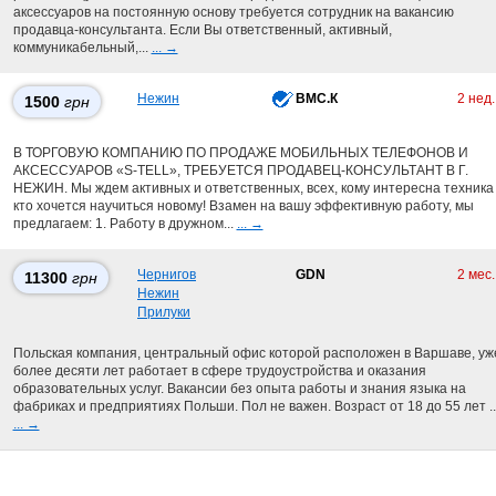
аксессуаров на постоянную основу требуется сотрудник на вакансию
продавца-консультанта. Если Вы ответственный, активный,
коммуникабельный,...
... →
Нежин
ВМС.К
2 нед
1500
грн
В ТОРГОВУЮ КОМПАНИЮ ПО ПРОДАЖЕ МОБИЛЬНЫХ ТЕЛЕФОНОВ И
АКСЕССУАРОВ «S-TELL», ТРЕБУЕТСЯ ПРОДАВЕЦ-КОНСУЛЬТАНТ В Г.
НЕЖИН. Мы ждем активных и ответственных, всех, кому интересна техника
кто хочется научиться новому! Взамен на вашу эффективную работу, мы
предлагаем: 1. Работу в дружном...
... →
Чернигов
GDN
2 мес
11300
грн
Нежин
Прилуки
Польская компания, центральный офис которой расположен в Варшаве, уж
более десяти лет работает в сфере трудоустройства и оказания
образовательных услуг. Вакансии без опыта работы и знания языка на
фабриках и предприятиях Польши. Пол не важен. Возраст от 18 до 55 лет ..
... →