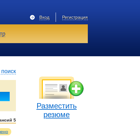
Вход
Регистрация
тр
 поиск
Разместить
резюме
кансий
5
лено