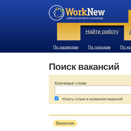
Найти работу
По разделам
По городам
По к
Поиск вакансий
Ключевые слова
Искать только в названиях вакансий
За последние:
Зарплата:
Вакансия