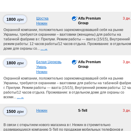
Шостка
Alfa Premium
3 дн
1800
грн
Group
Нежин
Охранной компании, положительно зарекомендовавшей себя на рынке
Украины, требуются охранники – вахтовики (женщины) для работы на
табачной фабрике в г. Прилуки. Режим работы — вахта (15/15), Внутренний
режим работы: 12 часов работы/12 часов отдыха. Проживание: в отдельном
доме для охраны со...
... →
Белая Церковь
Alfa Premium
3 дн
1800
грн
Group
Умань
Нежин
Охранной компании, положительно зарекомендовавшей себя на рынке
Украины, требуются охранники – вахтовики для работы на табачной фабрик
г. Прилуки. Режим работы — вахта (15/15), Внутренний режим работы: 12 ча
работы/12 часов отдыха. Проживание: в отдельном доме для охраны со
всеми...
... →
Нежин
S-Tell
3 дн
1500
грн
В связи с открытием нового магазина в г. Нежин в стремительно
развивающуюся компанию S-Tell по продажам мобильных телефонов и