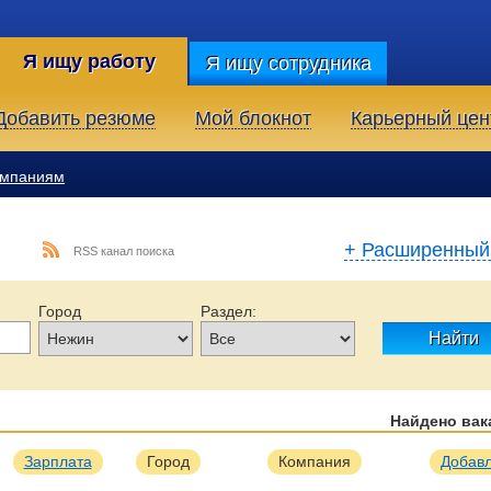
Я ищу работу
Я ищу сотрудника
Добавить резюме
Мой блокнот
Карьерный цен
омпаниям
+ Расширенный
RSS канал поиска
Город
Раздел:
Найти
Найдено ва
Образование:
Тип занятости:
Опыт работы:
Зарплата
Город
Компания
Добав