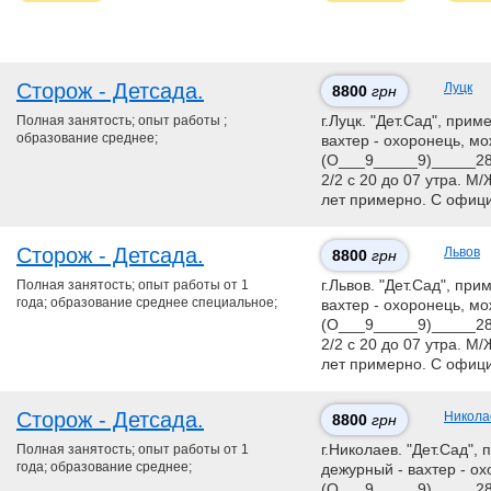
Сторож - Детсада.
Луцк
8800
грн
Полная занятость; опыт работы ;
г.Луцк. "Дет.Сад", прим
образование среднее;
вахтер - охоронець, мо
(О___9_____9)_____28
2/2 с 20 до 07 утра. М
лет примерно. С офиц
Сторож - Детсада.
Львов
8800
грн
Полная занятость; опыт работы от 1
г.Львов. "Дет.Сад", при
года; образование среднее специальное;
вахтер - охоронець, мо
(О___9_____9)_____28
2/2 с 20 до 07 утра. М
лет примерно. С офиц
Сторож - Детсада.
Никола
8800
грн
Полная занятость; опыт работы от 1
г.Николаев. "Дет.Сад", 
года; образование среднее;
дежурный - вахтер - ох
(О___9_____9)_____28