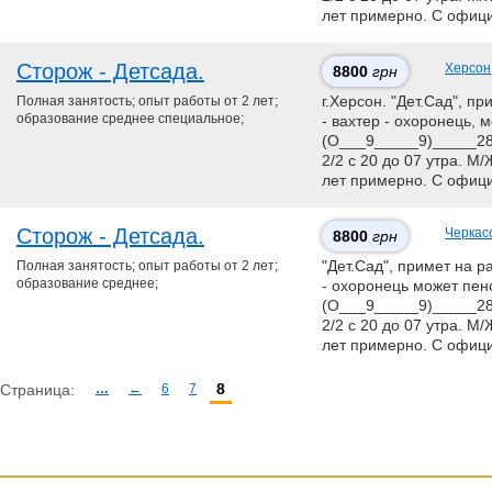
лет примерно. С офиц
Сторож - Детсада.
Херсон
8800
грн
Полная занятость; опыт работы от 2 лет;
г.Херсон. "Дет.Сад", п
образование среднее специальное;
- вахтер - охоронець, 
(О___9_____9)_____28
2/2 с 20 до 07 утра. М
лет примерно. С офиц
Сторож - Детсада.
Черкас
8800
грн
Полная занятость; опыт работы от 2 лет;
"Дет.Сад", примет на р
образование среднее;
- охоронець может пенс
(О___9_____9)_____28
2/2 с 20 до 07 утра. М
лет примерно. С офиц
8
Страница:
…
←
6
7