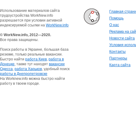
Использование материалов сайта
Главная стран
трудоустройства WorkNew.info
Помощь
разрешается при условии активной
О нас
индексируемой ссылки на
WorkNew.info
Реклама на са
© WorkNew.info, 2012—2020.
Новости сайта
Все права защищены.
Условия испол
Поиск работы в Украине, большая база
Контакты
резюме, только реальные вакансии.
Партнеры
Быстро найти
работа Киев
,
работа в
Донецке
, также тут находят
вакансии
Карта сайта
Одесса
,
работа Харьков
, удобный поиск
работы в Днепропетровске
На Worknew.info можна быстро найти
работу в твоем городе.