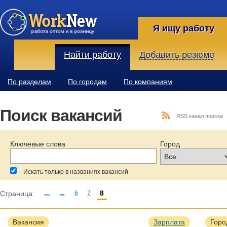
Я ищу работу
Найти работу
Добавить резюме
По разделам
По городам
По компаниям
Поиск вакансий
RSS канал поиска
Ключевые слова
Город
Искать только в названиях вакансий
8
Страница:
…
←
6
7
За последние:
Зарплата:
Образование:
Вакансия
Зарплата
Горо