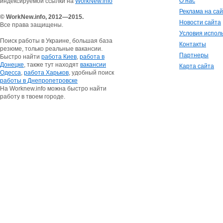
О нас
индексируемой ссылки на
WorkNew.info
Реклама на са
© WorkNew.info, 2012—2015.
Новости сайта
Все права защищены.
Условия испол
Поиск работы в Украине, большая база
Контакты
резюме, только реальные вакансии.
Партнеры
Быстро найти
работа Киев
,
работа в
Донецке
, также тут находят
вакансии
Карта сайта
Одесса
,
работа Харьков
, удобный поиск
работы в Днепропетровске
На Worknew.info можна быстро найти
работу в твоем городе.