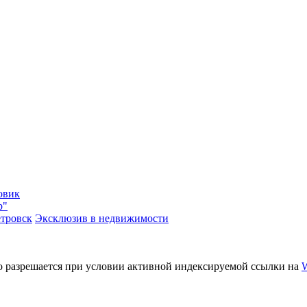
овик
р"
тровск
Эксклюзив в недвижимости
o разрешается при условии активной индексируемой ссылки на
W