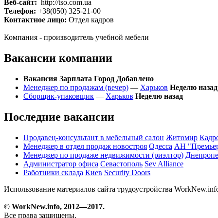
Веб-сайт:
http://tso.com.ua
Телефон:
+38(050) 325-21-00
Контактное лицо:
Отдел кадров
Компания - производитель учебной мебели
Вакансии компании
Вакансия
Зарплата
Город
Добавлено
Менеджер по продажам (вечер)
—
Харьков
Неделю назад
Сборщик-упаковщик
—
Харьков
Неделю назад
Последние вакансии
Продавец-консультант в мебельный салон
Житомир
Кадр
Менеджер в отдел продаж новостроя
Одесса
АН "Премье
Менеджер по продаже недвижимости (риэлтор)
Днепропе
Администратор офиса
Севастополь
Sev Alliance
Работники склада
Киев
Security Doors
Использование материалов сайта трудоустройства WorkNew.inf
© WorkNew.info, 2012—2017.
Все права защищены.