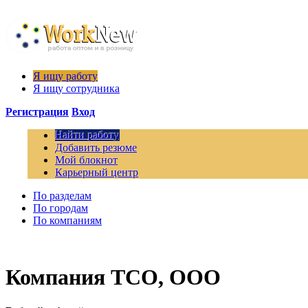
Я ищу работу
Я ищу сотрудника
Регистрация
Вход
Найти работу
Добавить резюме
Мой блокнот
Карьерный центр
По разделам
По городам
По компаниям
Компания ТСО, ООО