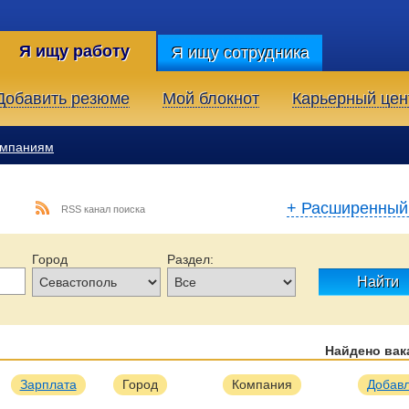
Я ищу работу
Я ищу сотрудника
Добавить резюме
Мой блокнот
Карьерный цен
омпаниям
+ Расширенный
RSS канал поиска
Город
Раздел:
Найти
Найдено ва
Образование:
Тип занятости:
Опыт работы:
Зарплата
Город
Компания
Добав