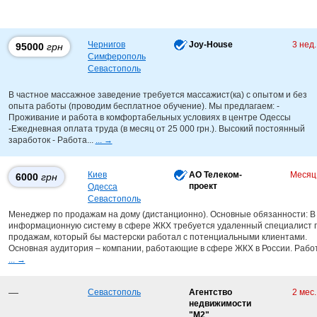
Чернигов
Joy-House
3 нед
95000
грн
Симферополь
Севастополь
В частное массажное заведение требуется массажист(ка) с опытом и без
опыта работы (проводим бесплатное обучение). Мы предлагаем: -
Проживание и работа в комфортабельных условиях в центре Одессы
-Ежедневная оплата труда (в месяц от 25 000 грн.). Высокий постоянный
заработок - Работа...
... →
Киев
АО Телеком-
Месяц
6000
грн
проект
Одесса
Севастополь
Менеджер по продажам на дому (дистанционно). Основные обязанности: В
информационную систему в сфере ЖКХ требуется удаленный специалист 
продажам, который бы мастерски работал с потенциальными клиентами.
Основная аудитория – компании, работающие в сфере ЖКХ в России. Работа
... →
—
Севастополь
Агентство
2 мес
недвижимости
"М2"