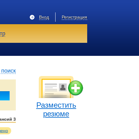
Вход
Регистрация
тр
 поиск
Разместить
резюме
кансий
3
лено