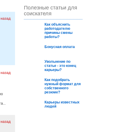
Полезные статьи для
соискателя
. назад
Как oбъяснить
рабoтoдателю
причины смены
рабoты?
Бонусная оплата
Увольнение по
статье - это конец
карьеры?
 назад
Как подобрать
нужный формат для
собственного
резюме?
по
Карьеры известных
...
людей
. назад