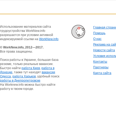
Использование материалов сайта
Главная стран
трудоустройства WorkNew.info
Помощь
разрешается при условии активной
О нас
индексируемой ссылки на
WorkNew.info
Реклама на са
© WorkNew.info, 2012—2017.
Новости сайта
Все права защищены.
Условия испол
Поиск работы в Украине, большая база
Контакты
резюме, только реальные вакансии.
Партнеры
Быстро найти
работа Киев
,
работа в
Донецке
, также тут находят
вакансии
Карта сайта
Одесса
,
работа Харьков
, удобный поиск
работы в Днепропетровске
На Worknew.info можна быстро найти
работу в твоем городе.