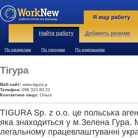
Я ищу работу
Найти работу
Добавить резюме
По разделам
По городам
По компаниям
Тігура
Веб-сайт:
www.tigura.p
Телефон:
096 323 80 22
Контактное лицо:
Ольга
TIGURA Sp. z o.o. це польська аге
яка знаходиться у м.Зелена Гура. 
легальному працевлаштуванні укра