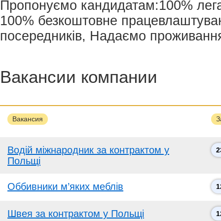
Пропонуємо кандидатам:100% лега
100% безкоштовне працевлаштуван
посередників, Надаємо проживанн
Вакансии компании
Вакансия
З
Водій міжнародник за контрактом у
2
Польщі
Оббивники м’яких меблів
1
Швея за контрактом у Польщі
1