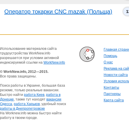
Оператор токарки CNC mazak (Польща)
1
Использование материалов сайта
Главная стран
трудоустройства WorkNew.info
Помощь
разрешается при условии активной
О нас
индексируемой ссылки на
WorkNew.info
Реклама на са
© WorkNew.info, 2012—2015.
Новости сайта
Все права защищены.
Условия испол
Поиск работы в Украине, большая база
Контакты
резюме, только реальные вакансии.
Партнеры
Быстро найти
работа Киев
,
работа в
Донецке
, также тут находят
вакансии
Карта сайта
Одесса
,
работа Харьков
, удобный поиск
работы в Днепропетровске
На Worknew.info можна быстро найти
работу в твоем городе.