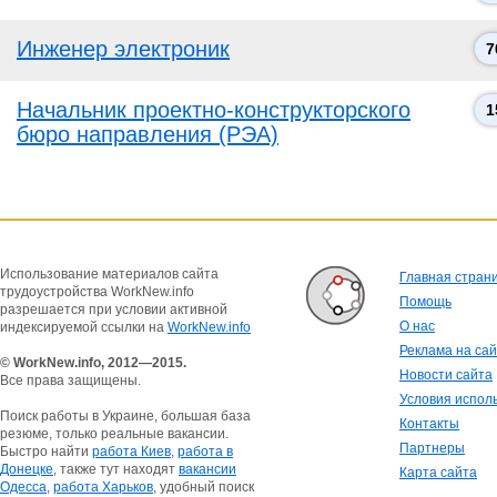
Инженер электроник
7
Начальник проектно-конструкторского
1
бюро направления (РЭА)
Использование материалов сайта
Главная стран
трудоустройства WorkNew.info
Помощь
разрешается при условии активной
О нас
индексируемой ссылки на
WorkNew.info
Реклама на са
© WorkNew.info, 2012—2015.
Новости сайта
Все права защищены.
Условия испол
Поиск работы в Украине, большая база
Контакты
резюме, только реальные вакансии.
Партнеры
Быстро найти
работа Киев
,
работа в
Донецке
, также тут находят
вакансии
Карта сайта
Одесса
,
работа Харьков
, удобный поиск