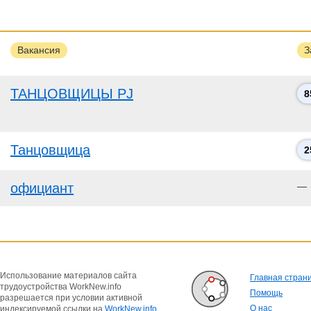
Вакансия
З
ТАНЦОВЩИЦЫ PJ
8
Танцовщица
2
официант
—
Использование материалов сайта
Главная стран
трудоустройства WorkNew.info
Помощь
разрешается при условии активной
О нас
индексируемой ссылки на
WorkNew.info