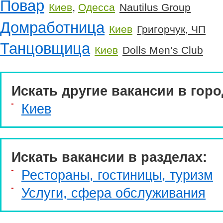
Повар
,
Киев
Одесса
Nautilus Group
Домработница
Киев
Григорчук, ЧП
Танцовщица
Киев
Dolls Men’s Club
Искать другие вакансии в горо
Киев
Искать вакансии в разделах:
Рестораны, гостиницы, туризм
Услуги, cфера обслуживания