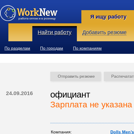
Я ищу работу
Найти работу
Добавить резюме
По разделам
По городам
По компаниям
Отправить резюме
Распечатат
официант
24.09.2016
Зарплата не указана
Компания:
Dolls Men’