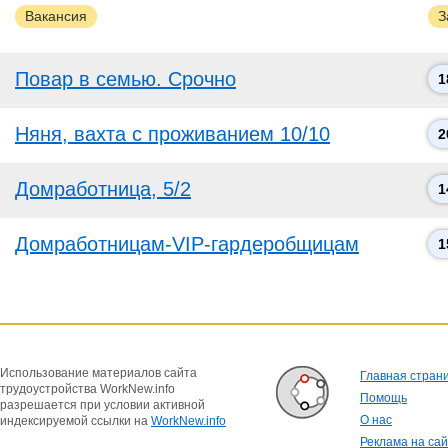
Вакансия
З
Повар в семью. Срочно
1
Няня, вахта с проживанием 10/10
2
Домработница, 5/2
1
Домработницам-VIP-гардеробщицам
1
Использование материалов сайта
Главная стран
трудоустройства WorkNew.info
Помощь
разрешается при условии активной
О нас
индексируемой ссылки на
WorkNew.info
Реклама на са