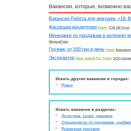
Вакансии, которые, возможно ва
Вакансия Работа для девушек, +18. 
Фасовщик кондитерки
Ровно
ТОВ 2М Групп
Менеджер по продажам в интернет-ма
МеданаПлюс
Грузчик, от 350 грн в день
Ровно
Компания-
Экспедитор
,
,
Киев
Кривой Рог
Ровно
ООО продм
Искать другие вакансии в городах:
Ровно
Искать вакансии в разделах:
Логистика, склад, таможня
Специалисты по продажам, снабж
Розничная торговля