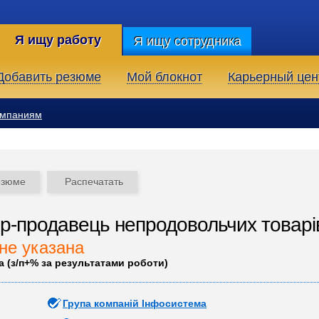
Я ищу работу
Я ищу сотрудника
Добавить резюме
Мой блокнот
Карьерный цен
омпаниям
езюме
Распечатать
-продавець непродовольчих товарі
не указана
а (з/п+% за результатами роботи)
Група компаній Інфосистема