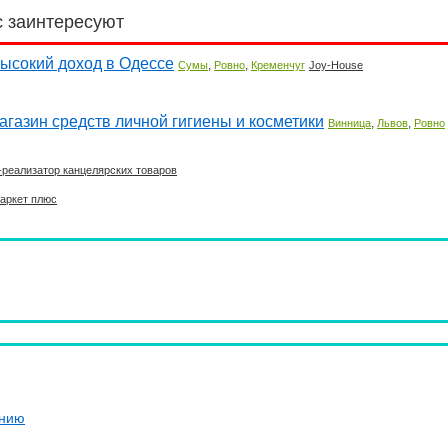
с заинтересуют
Высокий доход в Одессе
,
,
Сумы
Ровно
Кременчуг
Joy-House
газин средств личной гигиены и косметики
,
,
Винница
Львов
Ровно
реализатор канцелярских товаров
аркет плюс
ению