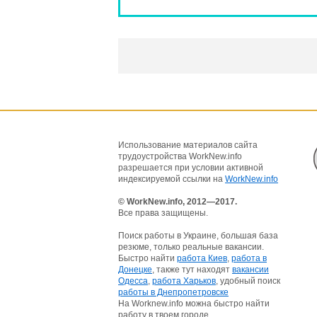
Использование материалов сайта
трудоустройства WorkNew.info
разрешается при условии активной
индексируемой ссылки на
WorkNew.info
© WorkNew.info, 2012—2017.
Все права защищены.
Поиск работы в Украине, большая база
резюме, только реальные вакансии.
Быстро найти
работа Киев
,
работа в
Донецке
, также тут находят
вакансии
Одесса
,
работа Харьков
, удобный поиск
работы в Днепропетровске
На Worknew.info можна быстро найти
работу в твоем городе.