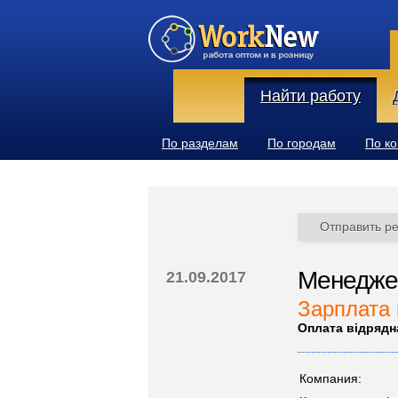
Найти работу
По разделам
По городам
По к
Отправить р
Менеджер
21.09.2017
Зарплата 
Оплата відрядн
Компания: