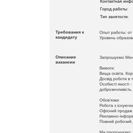
Контактная инф
Город работы:
Тип занятости:
Требования к
Опыт работы: от 
кандидату
Уровень образо
Описание
Запрошуємо Мене
вакансии
Вимоги:
Вища освіта. Кор
Досвід роботи в 
Особисті якості -
доброзичливість.
Обов'язки:
Робота з існуючо
Офісний продаж то
Рекламно-інформ
Повний робочий 
Ми пропонуємо: