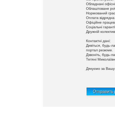
Обладнані офісні
Облаштоване роб
Нормований графік
Оплата відрядна 
Офіційне працев
Соціальні гаранті
Дружній колектив
Контактні дані:
Дивіться, будь-л
портал резюме.
Дзвоніть, будь-ла
Тетяні Миколаївн
Дякуємо за Вашу
Отправить