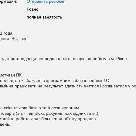
ормация:
Отправить резюме
Ровно
полная занятость
1 года
вания: Высшее
джера-продавця непродовольчих товарів на роботу в м. Рівне.
истувач ПК.
торгівлі, в т. ч. бажано з програмним забезпеченням 1С.
 вміння працювати на результат, здатність вчитися і розвиватися у ро
ю клієнтською базою та її розширенням.
варів (в т. ч. виписка рахунків, накладних та ін.).
аційна робота для збільшення об'єму продажів.
день.