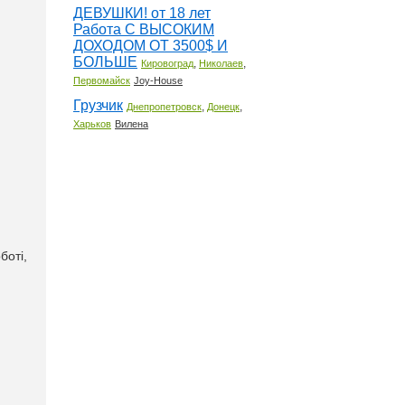
ДЕВУШКИ! от 18 лет
Работа С ВЫСОКИМ
ДОХОДОМ ОТ 3500$ И
БОЛЬШЕ
,
,
Кировоград
Николаев
Первомайск
Joy-House
Грузчик
,
,
Днепропетровск
Донецк
Харьков
Вилена
боті,