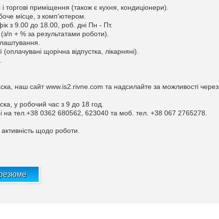
 і торгові приміщення (також є кухня, кондиціонери).
оче місце, з комп'ютером.
 з 9.00 до 18.00, роб. дні Пн - Пт.
(з/п + % за результатами роботи).
лаштування.
ї (оплачувані щорічна відпустка, лікарняні).
.
аска, наш сайт www.is2.rivne.com та надсилайте за можливості через
ска, у робочий час з 9 до 18 год.
і на тел.+38 0362 680562, 623040 та моб. тел. +38 067 2765278.
 активність щодо роботи.
 резюме