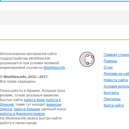
Использование материалов сайта
Главная стран
трудоустройства WorkNew.info
Помощь
разрешается при условии активной
О нас
индексируемой ссылки на
WorkNew.info
Реклама на са
© WorkNew.info, 2012—2017.
Новости сайта
Все права защищены.
Условия испол
Поиск работы в Украине, большая база
Контакты
резюме, только реальные вакансии.
Партнеры
Быстро найти
работа Киев
,
работа в
Донецке
, также тут находят
вакансии
Карта сайта
Одесса
,
работа Харьков
, удобный поиск
работы в Днепропетровске
На Worknew.info можна быстро найти
работу в твоем городе.