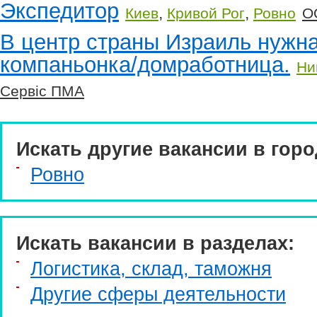
Экспедитор
,
,
Киев
Кривой Рог
Ровно
О
В центр страны Израиль нужн
компаньонка/домработница.
Ни
Сервіс ПМА
Искать другие вакансии в горо
Ровно
Искать вакансии в разделах:
Логистика, склад, таможня
Другие сферы деятельности