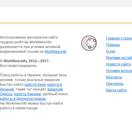
Использование материалов сайта
Главная стран
трудоустройства WorkNew.info
Помощь
разрешается при условии активной
О нас
индексируемой ссылки на
WorkNew.info
Реклама на са
© WorkNew.info, 2012—2017.
Новости сайта
Все права защищены.
Условия испол
Поиск работы в Украине, большая база
Контакты
резюме, только реальные вакансии.
Партнеры
Быстро найти
работа Киев
,
работа в
Донецке
, также тут находят
вакансии
Карта сайта
Одесса
,
работа Харьков
, удобный поиск
работы в Днепропетровске
На Worknew.info можна быстро найти
работу в твоем городе.