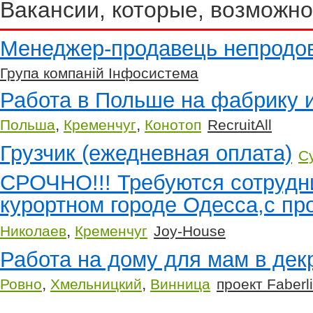
Вакансии, которые, возможно
Менеджер-продавець непродов
Група компаній Інфосистема
Работа в Польше на фабрику и
,
,
Польша
Кременчуг
Конотоп
RecruitAll
Грузчик (ежедневная оплата)
С
СРОЧНО!!! Требуются сотрудн
курортном городе Одесса,с п
,
Николаев
Кременчуг
Joy-House
Работа на дому для мам в дек
,
,
Ровно
Хмельницкий
Винница
проект Faberl