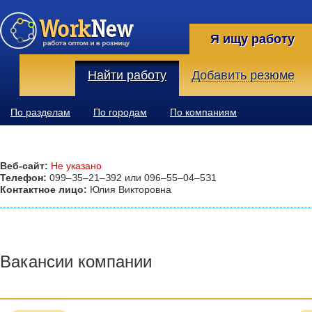
Я ищу работу
Найти работу
Добавить резюме
По разделам
По городам
По компаниям
Веб-сайт:
Не указано
Телефон:
099–З5–21–З92 или 096–55–04–5З1
Контактное лицо:
Юлия Викторовна
Вакансии компании