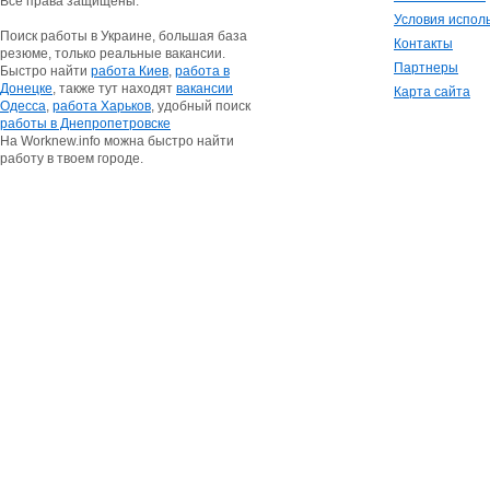
Все права защищены.
Условия испол
Поиск работы в Украине, большая база
Контакты
резюме, только реальные вакансии.
Партнеры
Быстро найти
работа Киев
,
работа в
Донецке
, также тут находят
вакансии
Карта сайта
Одесса
,
работа Харьков
, удобный поиск
работы в Днепропетровске
На Worknew.info можна быстро найти
работу в твоем городе.