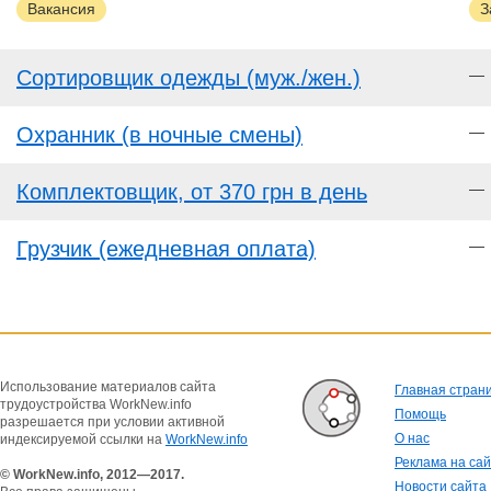
Вакансия
З
Сортировщик одежды (муж./жен.)
—
Охранник (в ночные смены)
—
Комплектовщик, от 370 грн в день
—
Грузчик (ежедневная оплата)
—
Использование материалов сайта
Главная стран
трудоустройства WorkNew.info
Помощь
разрешается при условии активной
О нас
индексируемой ссылки на
WorkNew.info
Реклама на са
© WorkNew.info, 2012—2017.
Новости сайта