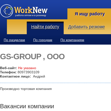
Я ищу работу
Найти работу
Добавить резюме
По разделам
По городам
По компаниям
GS-GROUP , OOO
Веб-сайт:
Не указано
Телефон:
80973903109
Контактное лицо:
Андрей
Производно торговая компания
Вакансии компании