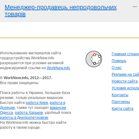
Менеджер-продавець непродовольчих
—
товарів
Использование материалов сайта
Главная стран
трудоустройства WorkNew.info
Помощь
разрешается при условии активной
О нас
индексируемой ссылки на
WorkNew.info
Реклама на са
© WorkNew.info, 2012—2017.
Новости сайта
Все права защищены.
Условия испол
Поиск работы в Украине, большая база
Контакты
резюме, только реальные вакансии.
Партнеры
Быстро найти
работа Киев
,
работа в
Донецке
, также тут находят
вакансии
Карта сайта
Одесса
,
работа Харьков
, удобный поиск
работы в Днепропетровске
На Worknew.info можна быстро найти
работу в твоем городе.