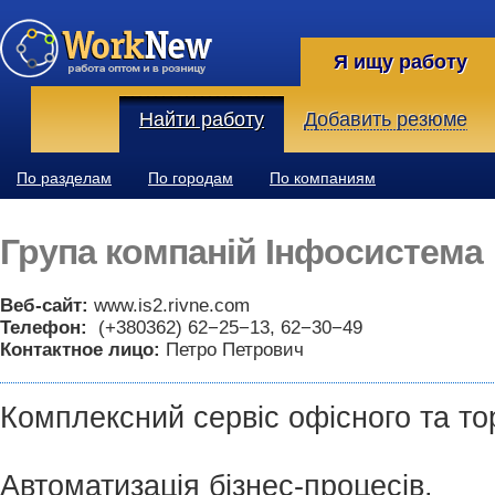
Я ищу работу
Найти работу
Добавить резюме
По разделам
По городам
По компаниям
Група компаній Інфосистема
Веб-сайт:
www.is2.rivne.com
Телефон:
(+380362) 62−25−13, 62−30−49
Контактное лицо:
Петро Петрович
Комплексний сервіс офісного та то
Автоматизація бізнес-процесів.