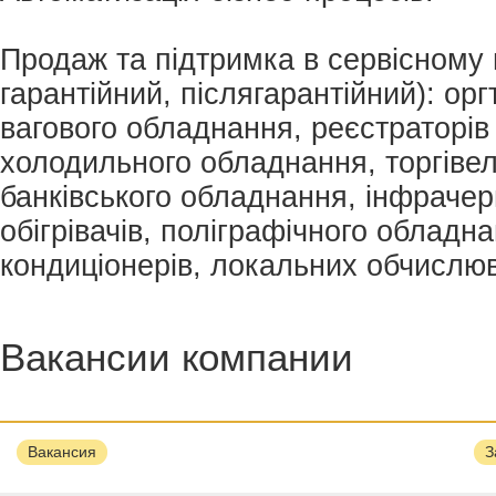
Продаж та підтримка в сервісному 
гарантійний, післягарантійний): орг
вагового обладнання, реєстраторів
холодильного обладнання, торгіве
банківського обладнання, інфрачер
обігрівачів, поліграфічного обладнан
кондиціонерів, локальних обчислю
Вакансии компании
Вакансия
З