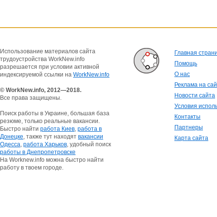
Использование материалов сайта
Главная стран
трудоустройства WorkNew.info
Помощь
разрешается при условии активной
О нас
индексируемой ссылки на
WorkNew.info
Реклама на са
© WorkNew.info, 2012—2018.
Новости сайта
Все права защищены.
Условия испол
Поиск работы в Украине, большая база
Контакты
резюме, только реальные вакансии.
Партнеры
Быстро найти
работа Киев
,
работа в
Донецке
, также тут находят
вакансии
Карта сайта
Одесса
,
работа Харьков
, удобный поиск
работы в Днепропетровске
На Worknew.info можна быстро найти
работу в твоем городе.