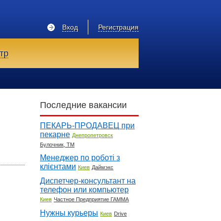
Вход
Регистрация
тр
Последние вакансии
ПЕКАРЬ-ПРОДАВЕЦ при
пекарне
Днепропетровск
Булочник, ТМ
Менеджер по роботі з
клієнтами
Киев
Даймэкс
Диспетчер-консультант на
телефон или компьютер
Киев
Частное Предприятие ГАММА
Нужны курьеры
Киев
Drive