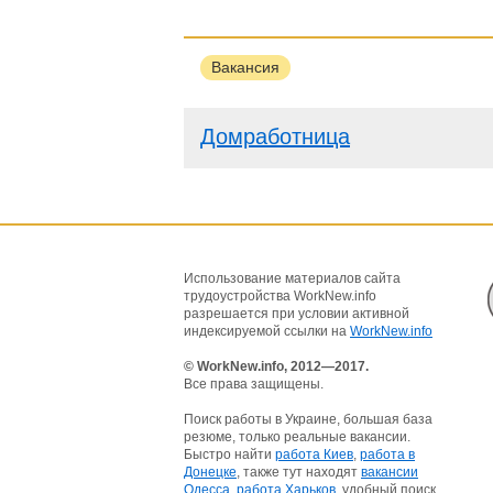
Вакансия
Домработница
Использование материалов сайта
трудоустройства WorkNew.info
разрешается при условии активной
индексируемой ссылки на
WorkNew.info
© WorkNew.info, 2012—2017.
Все права защищены.
Поиск работы в Украине, большая база
резюме, только реальные вакансии.
Быстро найти
работа Киев
,
работа в
Донецке
, также тут находят
вакансии
Одесса
,
работа Харьков
, удобный поиск