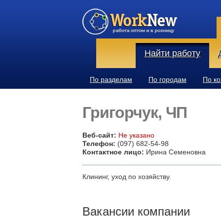
Найти работу
По разделам
По городам
По к
Григорчук, ЧП
Веб-сайт:
Не указано
Телефон:
(097) 682-54-98
Контактное лицо:
Ирина Семеновна
Клининг, уход по хозяйству.
Вакансии компании