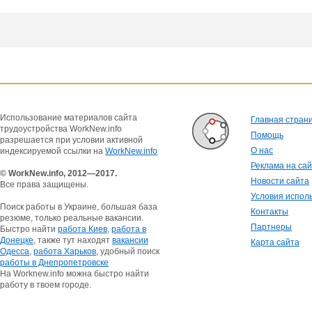
Использование материалов сайта
Главная стран
трудоустройства WorkNew.info
Помощь
разрешается при условии активной
О нас
индексируемой ссылки на
WorkNew.info
Реклама на са
© WorkNew.info, 2012—2017.
Новости сайта
Все права защищены.
Условия испол
Поиск работы в Украине, большая база
Контакты
резюме, только реальные вакансии.
Партнеры
Быстро найти
работа Киев
,
работа в
Донецке
, также тут находят
вакансии
Карта сайта
Одесса
,
работа Харьков
, удобный поиск
работы в Днепропетровске
На Worknew.info можна быстро найти
работу в твоем городе.