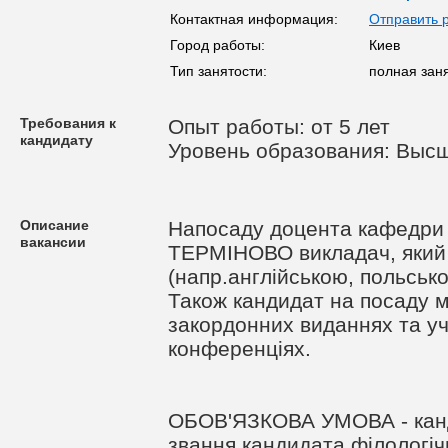
Контактная информация:
Отправить 
Город работы:
Киев
Тип занятости:
полная зан
Требования к
Опыт работы: от 5 лет
кандидату
Уровень образования: Выс
Описание
Напосаду доцента кафедри 
вакансии
ТЕРМІНОВО викладач, який
(напр.англійською, польською
Також кандидат на посаду ма
закордонних виданнях та у
конференціях.
ОБОВ'ЯЗКОВА УМОВА - канд
звання кандидата філологіч