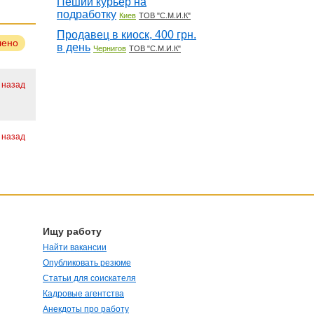
Пеший курьер на
подработку
Киев
ТОВ "С.М.И.К"
Продавец в киоск, 400 грн.
лено
в день
Чернигов
ТОВ "С.М.И.К"
 назад
 назад
Ищу работу
Найти вакансии
Опубликовать резюме
Статьи для соискателя
Кадровые агентства
Анекдоты про работу