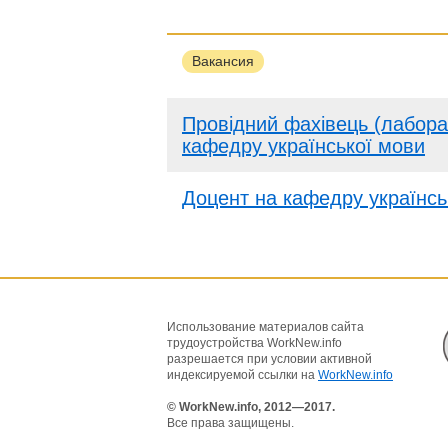
Вакансия
Провідний фахівець (лабора
кафедру української мови
Доцент на кафедру українсь
Использование материалов сайта
трудоустройства WorkNew.info
разрешается при условии активной
индексируемой ссылки на
WorkNew.info
© WorkNew.info, 2012—2017.
Все права защищены.