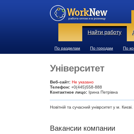
Найти работу
По разделам
По городам
По к
Університет
Веб-сайт:
Не указано
Телефон:
+0(445)558-888
Контактное лицо:
Ірина Петрівна
Новітній та сучасний уніврситет у м. Києві.
Вакансии компании