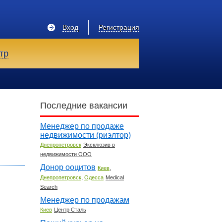
Вход
Регистрация
тр
Последние вакансии
Менеджер по продаже
недвижимости (риэлтор)
Днепропетровск
Эксклюзив в
недвижимости ООО
Донор ооцитов
,
Киев
,
Днепропетровск
Одесса
Medical
Search
Менеджер по продажам
Киев
Центр Сталь