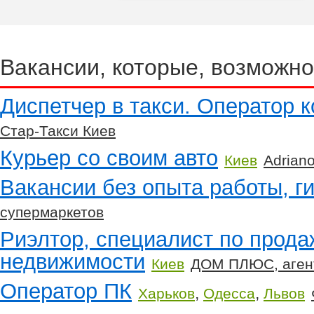
Вакансии, которые, возможно
Диспетчер в такси. Оператор к
Стар-Такси Киев
Курьер со своим авто
Киев
Adriano
Вакансии без опыта работы, г
супермаркетов
Риэлтор, специалист по прода
недвижимости
Киев
ДОМ ПЛЮС, аген
Оператор ПК
,
,
Харьков
Одесса
Львов