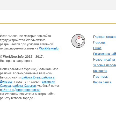
Использование материалов сайта
Главная стран
трудоустройства WorkNew.info
Помощь
разрешается при условии активной
О нас
индексируемой ссылки на
WorkNew.info
Реклама на са
© WorkNew.info, 2012—2017.
Новости сайта
Все права защищены.
Условия испол
Поиск работы в Украине, большая база
Контакты
резюме, только реальные вакансии.
Партнеры
Быстро найти
работа Киев
,
работа в
Донецке
, также тут находят
вакансии
Карта сайта
Одесса
,
работа Харьков
, удобный поиск
работы в Днепропетровске
На Worknew.info можна быстро найти
работу в твоем городе.