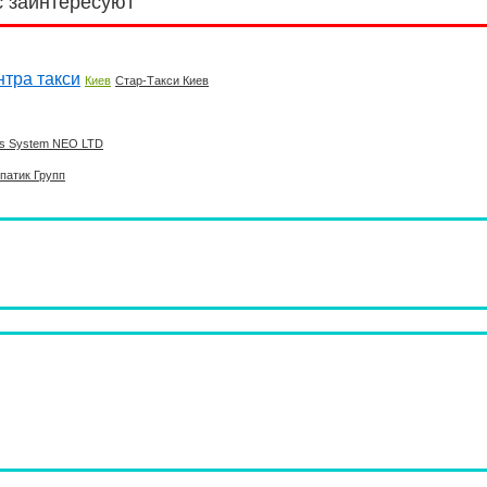
с заинтересуют
нтра такси
Киев
Стар-Такси Киев
ss System NEO LTD
патик Групп