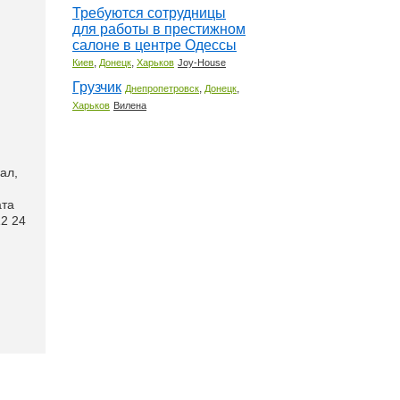
Требуются сотрудницы
для работы в престижном
салоне в центре Одессы
,
,
Киев
Донецк
Харьков
Joy-House
Грузчик
,
,
Днепропетровск
Донецк
Харьков
Вилена
ал,
ата
12 24