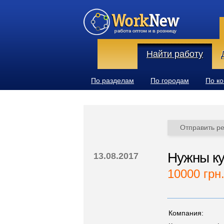
Найти работу
По разделам
По городам
По к
Отправить р
Нужны к
13.08.2017
10000 грн
Компания: