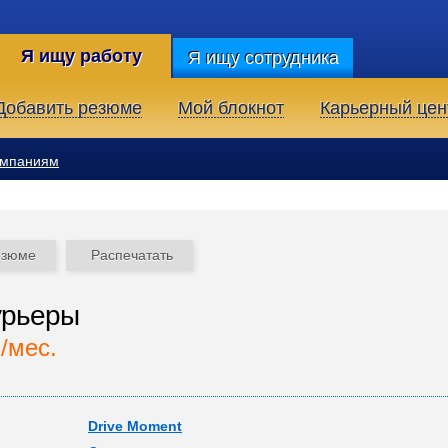
Я ищу работу
Я ищу сотрудника
Добавить резюме
Мой блокнот
Карьерный цен
омпаниям
езюме
Распечатать
урьеры
./мес.
Drive Moment