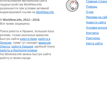
Использование материалов сайта
Главная стран
трудоустройства WorkNew.info
Помощь
разрешается при условии активной
О нас
индексируемой ссылки на
WorkNew.info
Реклама на са
© WorkNew.info, 2012—2018.
Новости сайта
Все права защищены.
Условия испол
Поиск работы в Украине, большая база
Контакты
резюме, только реальные вакансии.
Партнеры
Быстро найти
работа Киев
,
работа в
Донецке
, также тут находят
вакансии
Карта сайта
Одесса
,
работа Харьков
, удобный поиск
работы в Днепропетровске
На Worknew.info можна быстро найти
работу в твоем городе.